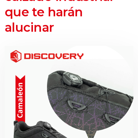
que te harán
alucinar