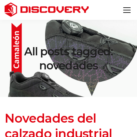
All posts tagged:
novedades
Novedades del
calzado industrial